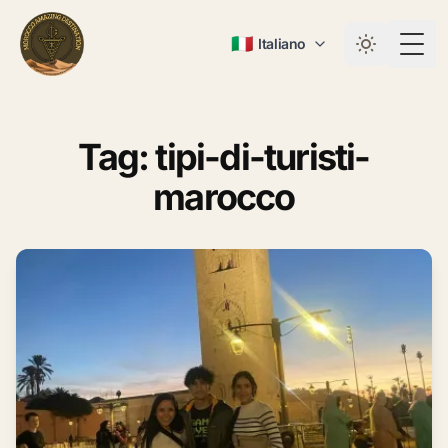
🇮🇹
Italiano
Togg
Tag: tipi-di-turisti-
marocco