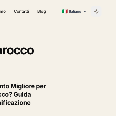
🇮🇹
amo
Contatti
Blog
Italiano
arocco
to Migliore per
cco? Guida
nificazione