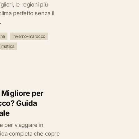
liori, le regioni più
lima perfetto senza il
.
one
inverno-marocco
limatica
 Migliore per
cco? Guida
ale
e per viaggiare in
uida completa che copre