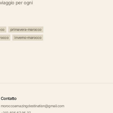
 viaggio per ogni
cco
primavera-marocco
rocco
inverno-marocco
Contatto
moroccoamazingdestination@gmail.com
+212 605 67 95 37