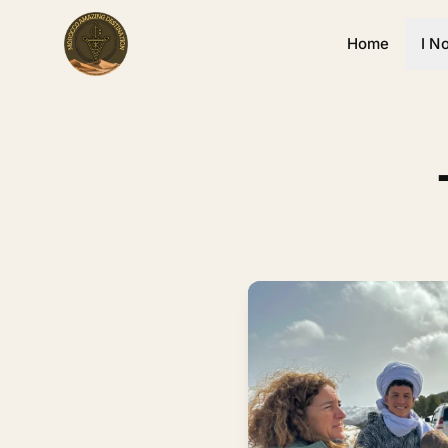
Home
I N