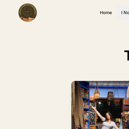
Home
I N