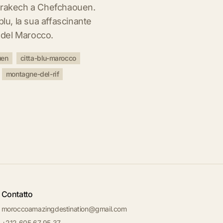
arrakech a Chefchaouen.
blu, la sua affascinante
d del Marocco.
uen
citta-blu-marocco
montagne-del-rif
Contatto
moroccoamazingdestination@gmail.com
+212 605 67 95 37