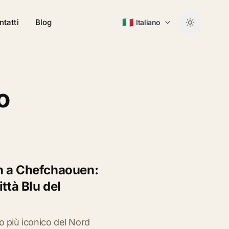
🇮🇹
ntatti
Blog
Italiano
o
h a Chefchaouen:
ttà Blu del
o più iconico del Nord