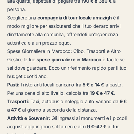
alta qualità, aspettati di pagare tra
190 € e 380 €
a
persona.
Scegliere una
compagnia di tour locale amazigh
è il
modo migliore per assicurarsi che il tuo denaro arrivi
direttamente alla comunità, offrendoti un’esperienza
autentica e a un prezzo equo.
Spese Giornaliere in Marocco: Cibo, Trasporti e Altro
Gestire le tue
spese giornaliere in Marocco
è facile se
sai dove guardare. Ecco un riferimento rapido per il tuo
budget quotidiano:
Pasti:
I ristoranti locali caricano tra
5 € e 14 €
a pasto.
Per una cena di alto livello, calcola tra
19 € e 47 €
.
Trasporti:
Taxi, autobus o noleggio auto variano da
9 €
a 47 €
al giorno a seconda della distanza.
Attività e Souvenir:
Gli ingressi ai monumenti e i piccoli
acquisti aggiungono solitamente altri
9 €–47 €
al tuo