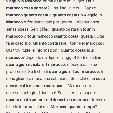
viaggio in Marocco
prima di fare le valigie!
Tour
marocco cosa portare
? Una lista utile qui! Capire
marocco quanto costa
e
quanto costa un viaggio in
Marocco
è fondamentale per goderti un’esperienza
senza stress. Se ti chiedi
quanto costa un tour in
marocco
o
tour marocco quanto costa
, questa guida
fa al caso tuo.
Quanto costa fare il tour del Marocco
?
Qui trovi tutte le informazioni!
Quanto costa tour
marocco
? Dipende dal tipo di viaggio! Se ti chiedi
in
quanti giorni visitare il marocco
, dipende dalle tue
preferenze! Se ti chiedi
quanti giorni tour marocco
, ti
consigliamo almeno una settimana! Se ti chiedi
in cosa
consiste il turismo in marocco
, il Marocco offre
diverse tipologie di turismo! Se ti interessa sapere
quanto costa un tour nel deserto in marocco
, troverai
tutte le informazioni qui.
Marocco quanto tempo
?