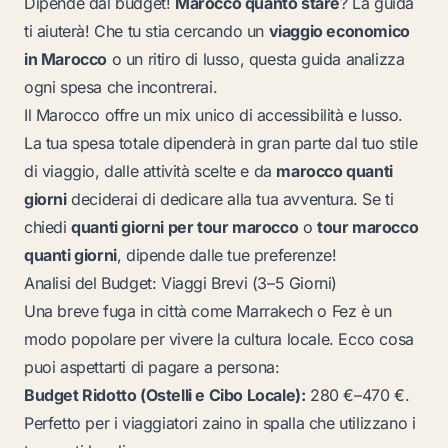
Dipende dal budget!
Marocco quanto stare
? La guida
ti aiuterà! Che tu stia cercando un
viaggio economico
in Marocco
o un ritiro di lusso, questa guida analizza
ogni spesa che incontrerai.
Il Marocco offre un mix unico di accessibilità e lusso.
La tua spesa totale dipenderà in gran parte dal tuo stile
di viaggio, dalle attività scelte e da
marocco quanti
giorni
deciderai di dedicare alla tua avventura. Se ti
chiedi
quanti giorni per tour marocco
o
tour marocco
quanti giorni
, dipende dalle tue preferenze!
Analisi del Budget: Viaggi Brevi (3–5 Giorni)
Una breve fuga in città come Marrakech o Fez è un
modo popolare per vivere la cultura locale. Ecco cosa
puoi aspettarti di pagare a persona:
Budget Ridotto (Ostelli e Cibo Locale):
280 €–470 €.
Perfetto per i viaggiatori zaino in spalla che utilizzano i