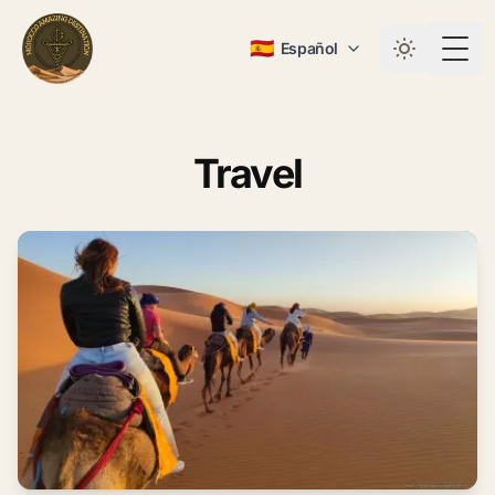
🇪🇸
Español
Togg
Travel